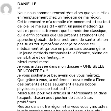
DANIELLE
at
Nous nous sommes rencontrées alors que vous étiez
en remplacement chez un médecin de ma région.
Cette rencontre m’a remplie d’étonnement et surtout
de joie : je me suis dit « enfin, un jeune médecin qui
voit et pense autrement que la médecine classique,
qui a enfin compris que les patients attendent une
approche globale de leur problème de santé, et non
pas tu as tel symptôme donc je te donne tel
médicament et qui ose en parler sans aucune gêne.
Un jeune médecin enthousiaste, à l’écoute, pleine de
sensibilité et de feeling… »
Merci, merci, merci.
Je vous ai classée dans mon dossier « UNE BELLE
RENCONTRE » !!!
Je vous souhaite le bel avenir que vous méritez.
Que grâce à vous, la médecine s’ouvre enfin à l’âme
des patients et pas seulement à leurs bobos
physiques, puisque tout est lié.
Merci aussi pour vos articles si intéressants et dans
lesquels chacun peut piocher de l’aide à ses
problèmes.
Restez dans notre région et si vous vous y installez,
je suis certaine que votre cabinet sera vite plein !!