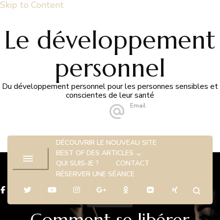
Skip to Content
Le développement
personnel
Du développement personnel pour les personnes sensibles et
conscientes de leur santé
Email
hello@marion-alegre.fr
DÉCOUVRIR LE NOUVEAU SITE
BEST OF DES ARTICLES
QUI SUIS-JE ?
CONTACT
RÉSERVER UNE SÉANCE
BIEN-ÊTRE
Comment se libérer