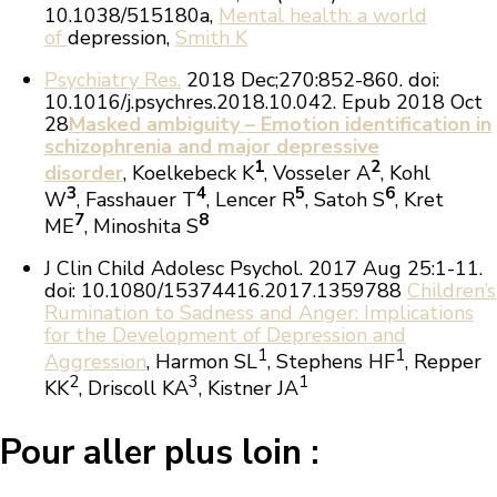
10.1038/515180a,
Mental health: a world
of
depression,
Smith K
Psychiatry Res.
2018 Dec;270:852-860. doi:
10.1016/j.psychres.2018.10.042. Epub 2018 Oct
28
Masked a
mbiguity – Emotion identification in
schizophrenia and major depressive
1
2
disorder
,
Koelkebeck K
, Vosseler A
, Kohl
3
4
5
6
W
, Fasshauer T
, Lencer R
, Satoh S
, Kret
7
8
ME
, Minoshita S
J Clin Child Adolesc Psychol.
2017 Aug 25:1-11.
doi: 10.1080/15374416.2017.1359788
Children’s
Rumination to
Sadness
and Anger: Implications
for the Development of Depression and
1
1
Aggression
, Harmon SL
, Stephens HF
, Repper
2
3
1
KK
, Driscoll KA
, Kistner JA
Pour aller plus loin :