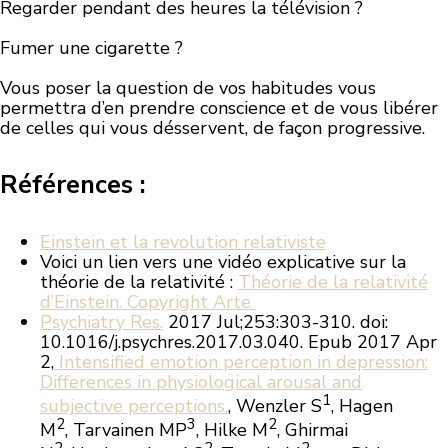
Regarder pendant des heures la télévision ?
Fumer une cigarette ?
Vous poser la question de vos habitudes vous
permettra d’en prendre conscience et de vous libérer
de celles qui vous désservent, de façon progressive.
Références :
Einstein et la revolution relativiste
Voici un lien vers une vidéo explicative sur la
théorie de la relativité :
Théorie de la relativité
d’Einstein. Copyright Arte
Psychiatry Res.
2017 Jul;253:303-310. doi:
10.1016/j.psychres.2017.03.040. Epub 2017 Apr
2,
Intensified
emotion
perception
in
depression
:
Differences in physiological arousal and
1
subjective perceptions.
, Wenzler S
, Hagen
2
3
2
M
, Tarvainen MP
, Hilke M
, Ghirmai