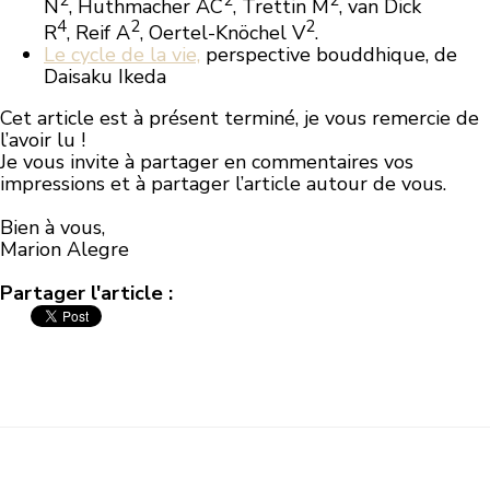
2
2
2
N
, Huthmacher AC
, Trettin M
, van Dick
4
2
2
R
, Reif A
, Oertel-Knöchel V
.
Le cycle de la vie,
perspective bouddhique, de
Daisaku Ikeda
Cet article est à présent terminé, je vous remercie de
l’avoir lu !
Je vous invite à partager en commentaires vos
impressions et à partager l’article autour de vous.
Bien à vous,
Marion Alegre
Partager l'article :