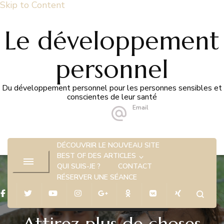
Skip to Content
Le développement
personnel
Du développement personnel pour les personnes sensibles et
conscientes de leur santé
Email
hello@marion-alegre.fr
DÉCOUVRIR LE NOUVEAU SITE
BEST OF DES ARTICLES
QUI SUIS-JE ?
CONTACT
RÉSERVER UNE SÉANCE
DÉVELOPPEMENT PERSONNEL
Attirez plus de choses