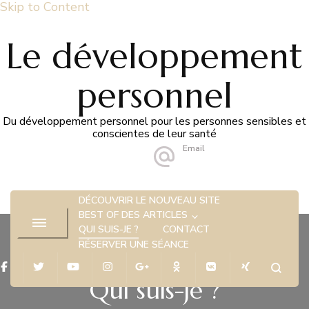
Skip to Content
Le développement
personnel
Du développement personnel pour les personnes sensibles et
conscientes de leur santé
Email
hello@marion-alegre.fr
DÉCOUVRIR LE NOUVEAU SITE
BEST OF DES ARTICLES
QUI SUIS-JE ?
CONTACT
RÉSERVER UNE SÉANCE
Qui suis-je ?